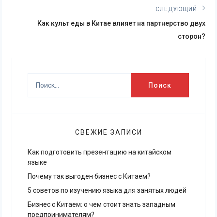
записям
СЛЕДУЮЩИЙ
Next
Как культ еды в Китае влияет на партнерство двух
post:
сторон?
Найти:
СВЕЖИЕ ЗАПИСИ
Как подготовить презентацию на китайском
языке
Почему так выгоден бизнес с Китаем?
5 советов по изучению языка для занятых людей
Бизнес с Китаем: о чем стоит знать западным
предпринимателям?